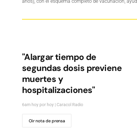
años), con el esquema completo de vacunación, ayuda
"Alargar tiempo de
segundas dosis previene
muertes y
hospitalizaciones"
6am hoy por hoy | Caracol Radio
Oir nota de prensa