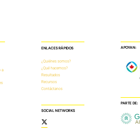
APOYAN:
ENLACES RÁPIDOS
¿Quiénes somos?
¿Qué hacemos?
 a
Resultados
Recursos
es
Contáctanos
PARTE DE:
SOCIAL NETWORKS