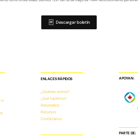
Descargar boletín
APOYAN:
ENLACES RÁPIDOS
¿Quiénes somos?
¿Qué hacemos?
 a
Resultados
Recursos
es
Contáctanos
PARTE DE: